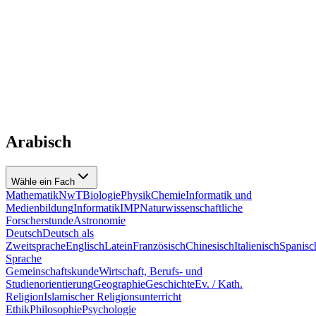
Arabisch
Wähle ein Fach
Mathematik
NwT
Biologie
Physik
Chemie
Informatik und
Medienbildung
Informatik
IMP
Naturwissenschaftliche
Forscherstunde
Astronomie
Deutsch
Deutsch als
Zweitsprache
Englisch
Latein
Französisch
Chinesisch
Italienisch
Spanisc
Sprache
Gemeinschaftskunde
Wirtschaft, Berufs- und
Studienorientierung
Geographie
Geschichte
Ev. / Kath.
Religion
Islamischer Religionsunterricht
Ethik
Philosophie
Psychologie