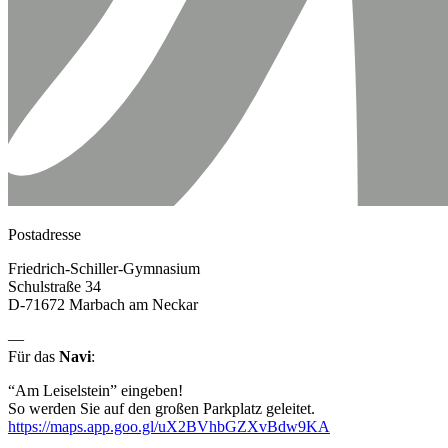
Postadresse
Friedrich-Schiller-Gymnasium
Schulstraße 34
D-71672 Marbach am Neckar
—
Für das
Navi
:
“Am Leiselstein” eingeben!
So werden Sie auf den großen Parkplatz geleitet.
https://maps.app.goo.gl/uX2BVhbGZXvBdw9KA